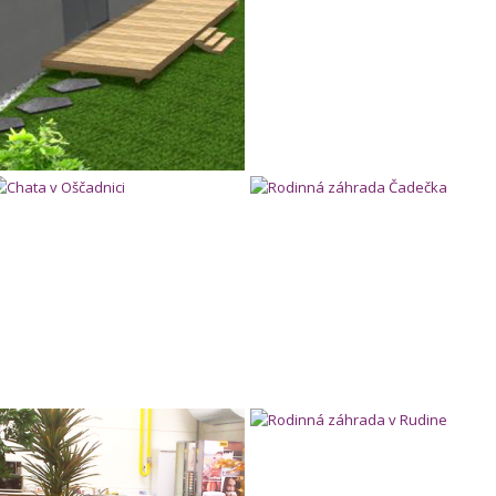
Chata v Oščadnici
Rodinná záhrada Čadečka
Interiérová úprava firemnej jedálne
Rodinná záhrada v Rudine