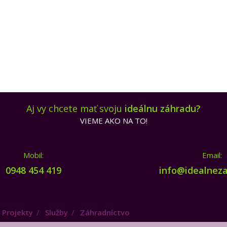
Aj vy chcete mať svoju
ideálnu záhradu?
VIEME AKO NA TO!
Mobil:
Email:
0948 454 419
info@idealneza
Projekty
Služby
Záhradníctvo