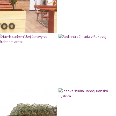
Návrh sadovníckej úpravy vo
Rodinná záhrada v Rakovej
výrobnom areali
Námestie v Banskej Bystrici
Ideová štúdia Bánoš, Banská Bystri