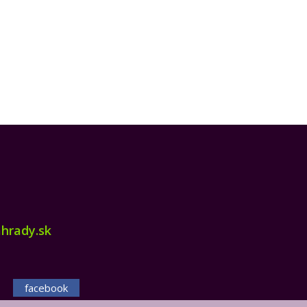
hrady.sk
facebook