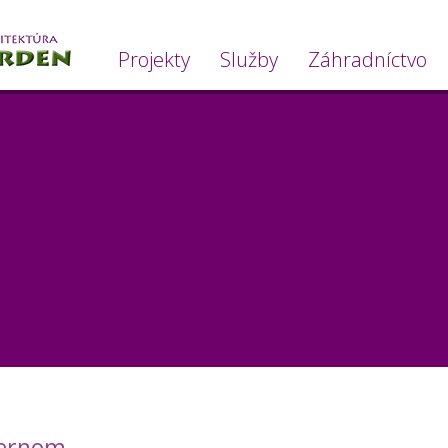
Projekty
Služby
Záhradníctvo
iernom