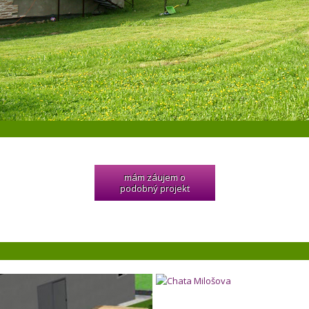
mám záujem o
podobný projekt
Rodinná záhrada v Rudine 2
Chata Milošova