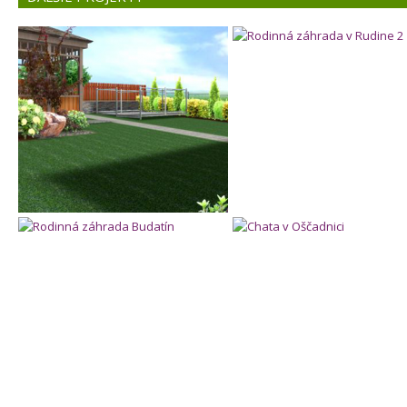
Rodinná záhrada v Rieke
Rodinná záhrada v Rudine
Rodinná záhrada Budatín
Chata v Oščadnici
Rodinná záhrada na Staškove
Interiérová úprava firemnej j