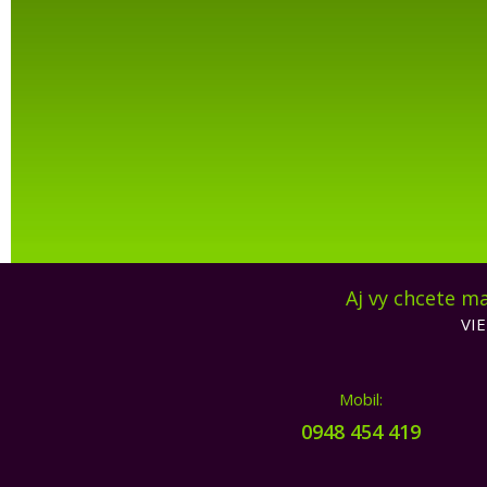
Aj vy chcete m
VI
Mobil:
0948 454 419