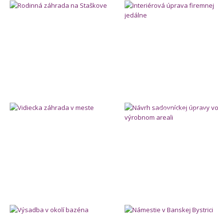
Vidiecka záhrada v meste
Návrh sadovníckej úpravy 
výrobnom areali
Výsadba v okolí bazéna
Námestie v Banskej Bystri